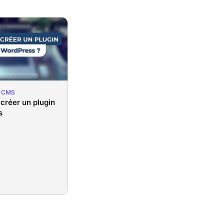
& CMS
réer un plugin
s